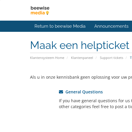
Return to beewise Media
Announcements
Maak een helpticket
Klantensysteem Home
Klantenpaneel
Support tickets
T
Als u in onze kennisbank geen oplossing voor uw pr
General Questions
If you have general questions for us t
other categories feel free to post a ti