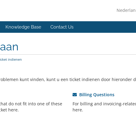
Nederla
Knowledge Base
Contact Us
 aan
icket indienen
oblemen kunt vinden, kunt u een ticket indienen door hieronder de 
Billing Questions
hat do not fit into one of these
For billing and invoicing-relat
cket here.
here.