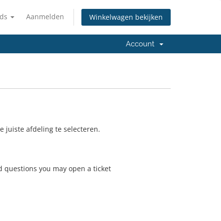
nds
Aanmelden
Winkelwagen bekijken
Account
juiste afdeling te selecteren.
ed questions you may open a ticket