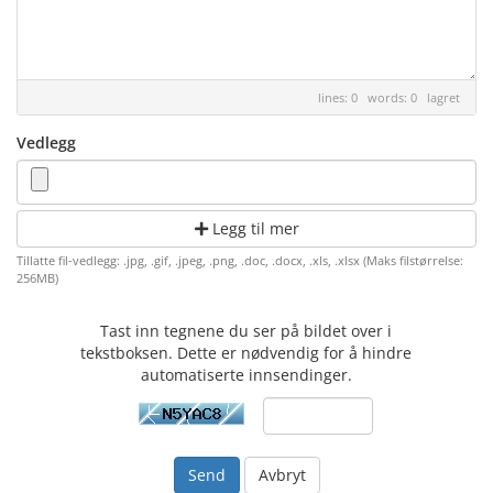
lines: 0 words: 0
lagret
Vedlegg
Legg til mer
Tillatte fil-vedlegg: .jpg, .gif, .jpeg, .png, .doc, .docx, .xls, .xlsx (Maks filstørrelse:
256MB)
Tast inn tegnene du ser på bildet over i
tekstboksen. Dette er nødvendig for å hindre
automatiserte innsendinger.
Avbryt