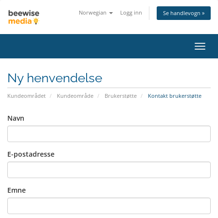
Norwegian
Logg inn
Se handlevogn »
Bytt
navig
Ny henvendelse
Kundeområdet
Kundeområde
Brukerstøtte
Kontakt brukerstøtte
Navn
E-postadresse
Emne